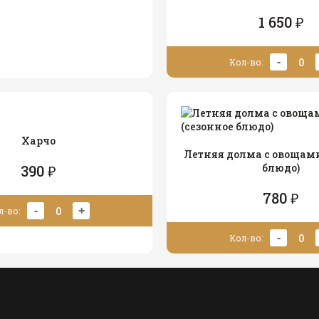
1 650 ₽
0
-
Кол-во:
Харчо
Летняя долма с овощами
блюдо)
390 ₽
780 ₽
0
-
+
л-во:
0
-
Кол-во: