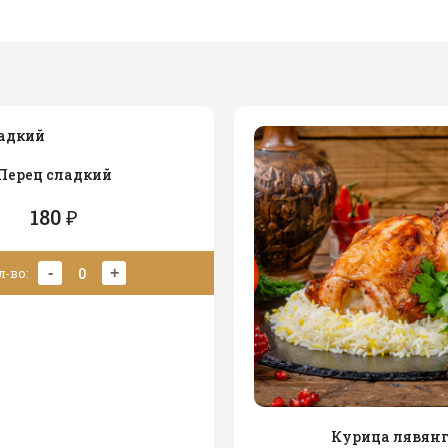
Перец сладкий
180 ₽
0
-
+
л-во:
Курица лявян