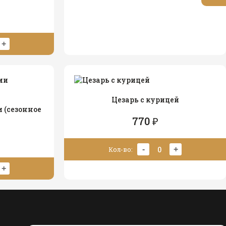
+
Цезарь с курицей
 (сезонное
770 ₽
0
-
+
Кол-во:
+