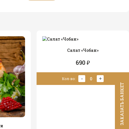
Салат «Чобан»
690 ₽
0
-
+
Кол-во:
ЗАКАЗАТЬ БАНКЕТ
ги