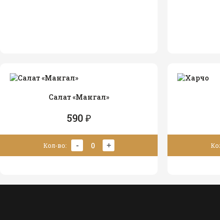
Салат «Мангал»
590 ₽
0
-
+
Кол-во:
Ко